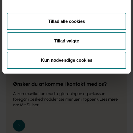
nuværende jobsituation? Så kan du booke en samtale med vores
dygtige karriererådgivere. Er du fritstillet eller opsagt? Så kan du
få sparring på din jobsøgning og dit jobmål med en af vores
Tillad alle cookies
jobkonsulenter. Klik på linket nedenfor eller ring til os på telefon
7248 6060 mandage mellem kl. 14.00 og 17.00.
Book en samtale i dag
Tillad valgte
Fokus
Kun nødvendige cookies
Ønsker du at komme i kontakt med os?
Al kommunikation med fagforeningen og a-kassen
foregår i beskedmodulet (se menuen i toppen). Læs mere
om Mit SL her.