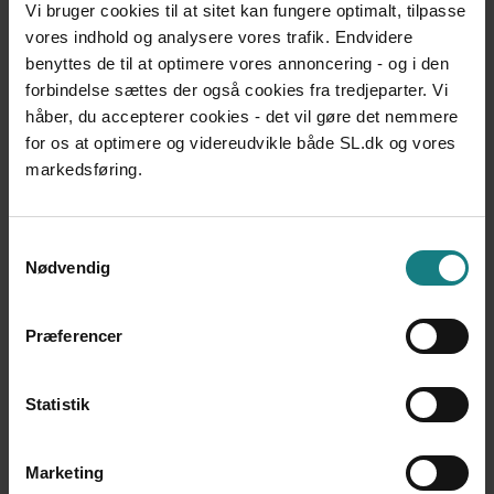
Vi bruger cookies til at sitet kan fungere optimalt, tilpasse
Har du lyst til at styrke dine faglige kompetencer med viden om
Low Arousal, neuropædagogik, mentalisering eller den
vores indhold og analysere vores trafik. Endvidere
motiverende samtale? Bliv klogere gennem faglig e-læring og
benyttes de til at optimere vores annoncering - og i den
webinarer, som er skræddersyet til medlemmer af
forbindelse sættes der også cookies fra tredjeparter. Vi
Socialpædagogerne. Det hele foregår 100% online, og kan tilgås
lige når det passer dig.
håber, du accepterer cookies - det vil gøre det nemmere
for os at optimere og videreudvikle både SL.dk og vores
Læs mere om e-læring & webinarer
markedsføring.
Samtykkevalg
Nødvendig
Præferencer
Statistik
Tilbud om job- og karrirererådgivning
Marketing
Har du brug for nye perspektiver på din jobsøgning eller din