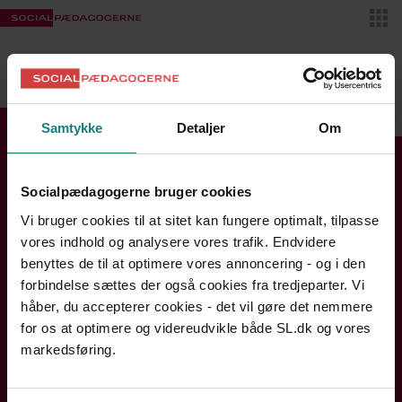
Skif
VIDENSBANKEN
MIT SL
Samtykke
Detaljer
Om
Find din kreds
Socialpædagogerne bruger cookies
Se kontaktinfo og åbningstider
Vi bruger cookies til at sitet kan fungere optimalt, tilpasse
Bornholm
vores indhold og analysere vores trafik. Endvidere
Hovedstaden
benyttes de til at optimere vores annoncering - og i den
forbindelse sættes der også cookies fra tredjeparter. Vi
Midtjylland
håber, du accepterer cookies - det vil gøre det nemmere
Nordjylland
for os at optimere og videreudvikle både SL.dk og vores
Sjælland og Øerne
markedsføring.
Syddanmark