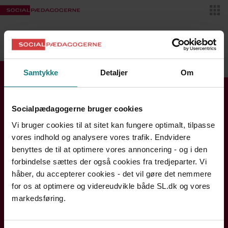
Skif
VIDENSBANKEN
MIT SL
Samtykke
Detaljer
Om
Find din kreds
Socialpædagogerne bruger cookies
Se kontaktinfo og åbningstider
Vi bruger cookies til at sitet kan fungere optimalt, tilpasse
Bornholm
vores indhold og analysere vores trafik. Endvidere
Hovedstaden
benyttes de til at optimere vores annoncering - og i den
forbindelse sættes der også cookies fra tredjeparter. Vi
Midtjylland
håber, du accepterer cookies - det vil gøre det nemmere
Nordjylland
for os at optimere og videreudvikle både SL.dk og vores
Sjælland og Øerne
markedsføring.
Syddanmark