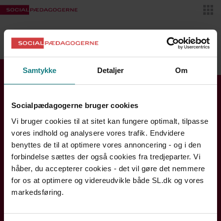
Skif
VIDENSBANKEN
MIT SL
Samtykke
Detaljer
Om
Find din kreds
Socialpædagogerne bruger cookies
Se kontaktinfo og åbningstider
Vi bruger cookies til at sitet kan fungere optimalt, tilpasse
Bornholm
vores indhold og analysere vores trafik. Endvidere
Hovedstaden
benyttes de til at optimere vores annoncering - og i den
forbindelse sættes der også cookies fra tredjeparter. Vi
Midtjylland
håber, du accepterer cookies - det vil gøre det nemmere
Nordjylland
for os at optimere og videreudvikle både SL.dk og vores
Sjælland og Øerne
markedsføring.
Syddanmark