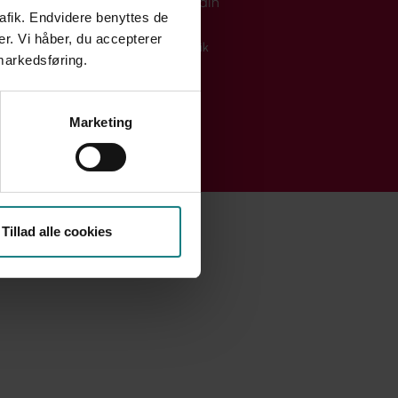
LinkedIn
rafik. Endvidere benyttes de
er. Vi håber, du accepterer
Privatlivspolitik
 markedsføring.
Marketing
Tillad alle cookies