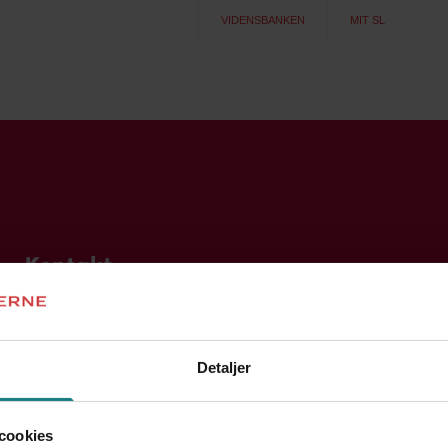
VIDENSBANKEN
MIT SL
Kontakt
Ring direkte til:
Kontakt A-kassen
Åbningstider
Detaljer
7248 6000
M
09:00 - 15:00
T
09:00 - 15:00
Kontakt fagforeningen
cookies
7248 6000