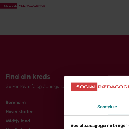
Find din kreds
Se kontaktinfo og åbningstider
Bornholm
Samtykke
Hovedstaden
Midtjylland
Socialpædagogerne bruger 