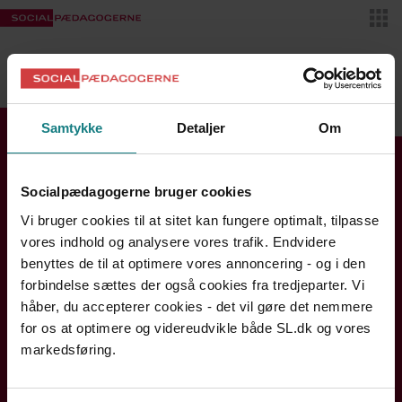
Skif
VIDENSBANKEN
MIT SL
Samtykke
Detaljer
Om
Find din kreds
Socialpædagogerne bruger cookies
Se kontaktinfo og åbningstider
Vi bruger cookies til at sitet kan fungere optimalt, tilpasse
Bornholm
vores indhold og analysere vores trafik. Endvidere
Hovedstaden
benyttes de til at optimere vores annoncering - og i den
forbindelse sættes der også cookies fra tredjeparter. Vi
Midtjylland
håber, du accepterer cookies - det vil gøre det nemmere
Nordjylland
for os at optimere og videreudvikle både SL.dk og vores
Sjælland og Øerne
markedsføring.
Syddanmark