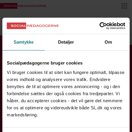
Skif
VIDENSBANKEN
MIT SL
Samtykke
Detaljer
Om
Find din kreds
Socialpædagogerne bruger cookies
Se kontaktinfo og åbningstider
Vi bruger cookies til at sitet kan fungere optimalt, tilpasse
Bornholm
vores indhold og analysere vores trafik. Endvidere
Hovedstaden
benyttes de til at optimere vores annoncering - og i den
forbindelse sættes der også cookies fra tredjeparter. Vi
Midtjylland
håber, du accepterer cookies - det vil gøre det nemmere
Nordjylland
for os at optimere og videreudvikle både SL.dk og vores
Sjælland og Øerne
markedsføring.
Syddanmark