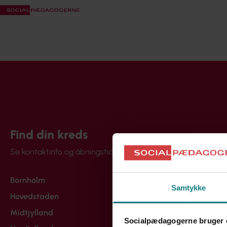
Find din kreds
Se kontaktinfo og åbningstider
Bornholm
Samtykke
Hovedstaden
Midtjylland
Socialpædagogerne bruger 