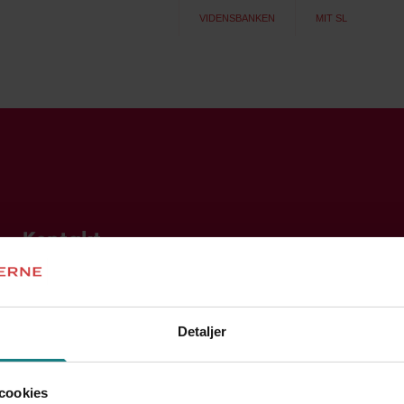
VIDENSBANKEN
MIT SL
Kontakt
Ring direkte til:
Kontakt A-kassen
Åbningstider
Detaljer
7248 6000
M
09:00 - 15:00
T
09:00 - 15:00
Kontakt fagforeningen
cookies
7248 6000