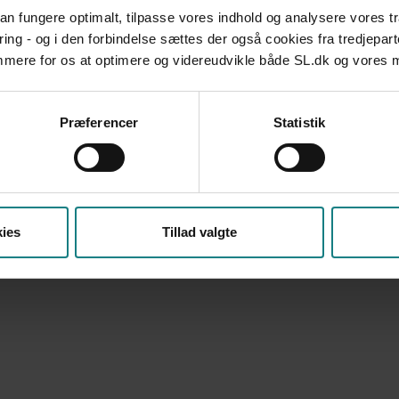
O
09:00 - 15:00
 kan fungere optimalt, tilpasse vores indhold og analysere vores t
T
09:00 - 17:00
ring - og i den forbindelse sættes der også cookies fra tredjepart
F
09:00 - 13:00
emmere for os at optimere og videreudvikle både SL.dk og vores
Præferencer
Statistik
ies
Tillad valgte