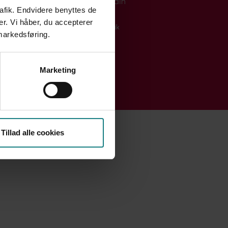
LinkedIn
rafik. Endvidere benyttes de
er. Vi håber, du accepterer
Privatlivspolitik
 markedsføring.
Marketing
Tillad alle cookies