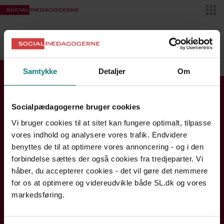
Skif
VIDENSBANKEN
MIT SL
Samtykke
Detaljer
Om
Find din kreds
Socialpædagogerne bruger cookies
Se kontaktinfo og åbningstider
Vi bruger cookies til at sitet kan fungere optimalt, tilpasse
Bornholm
vores indhold og analysere vores trafik. Endvidere
Hovedstaden
benyttes de til at optimere vores annoncering - og i den
forbindelse sættes der også cookies fra tredjeparter. Vi
Midtjylland
håber, du accepterer cookies - det vil gøre det nemmere
Nordjylland
for os at optimere og videreudvikle både SL.dk og vores
Sjælland og Øerne
markedsføring.
Syddanmark