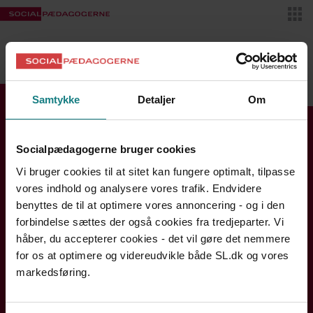
Skif
VIDENSBANKEN
MIT SL
Samtykke
Detaljer
Om
Find din kreds
Socialpædagogerne bruger cookies
Se kontaktinfo og åbningstider
Vi bruger cookies til at sitet kan fungere optimalt, tilpasse
Bornholm
vores indhold og analysere vores trafik. Endvidere
Hovedstaden
benyttes de til at optimere vores annoncering - og i den
forbindelse sættes der også cookies fra tredjeparter. Vi
Midtjylland
håber, du accepterer cookies - det vil gøre det nemmere
Nordjylland
for os at optimere og videreudvikle både SL.dk og vores
Sjælland og Øerne
markedsføring.
Syddanmark